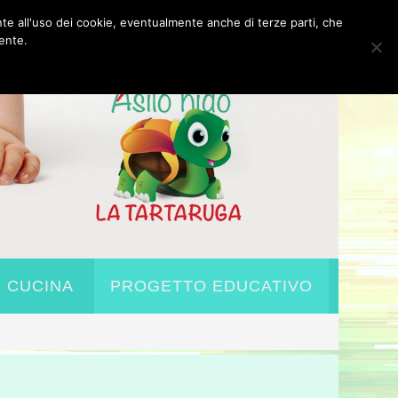
nte all'uso dei cookie, eventualmente anche di terze parti, che
ente.
E CUCINA
PROGETTO EDUCATIVO