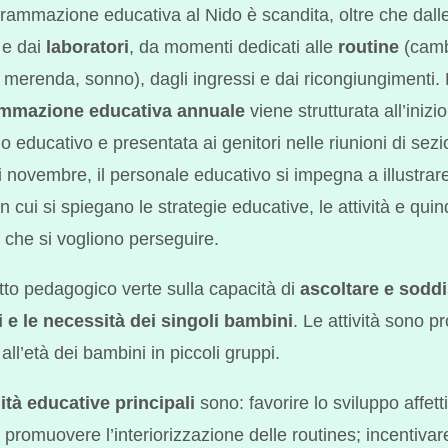
rammazione educativa al Nido è scandita, oltre che dall
à
e dai
laboratori
, da momenti dedicati alle
routine
(camb
 merenda, sonno), dagli ingressi e dai ricongiungimenti.
mmazione educativa annuale
viene strutturata all’inizio
o educativo e presentata ai genitori nelle riunioni di sez
 novembre, il personale educativo si impegna a illustrare
n cui si spiegano le strategie educative, le attività e quind
i che si vogliono perseguire.
etto pedagogico verte sulla capacità di
ascoltare e soddi
 e le necessità dei singoli bambini
. Le attività sono p
all’età dei bambini in piccoli gruppi.
lità educative principali
sono: favorire lo sviluppo affett
 promuovere l’interiorizzazione delle routines; incentivar