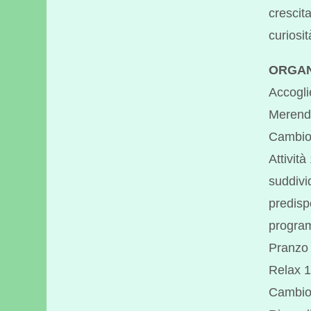
crescit
curiosit
ORGAN
Accogli
Merend
Cambio
Attività
suddivi
predisp
progra
Pranzo 
Relax 1
Cambio