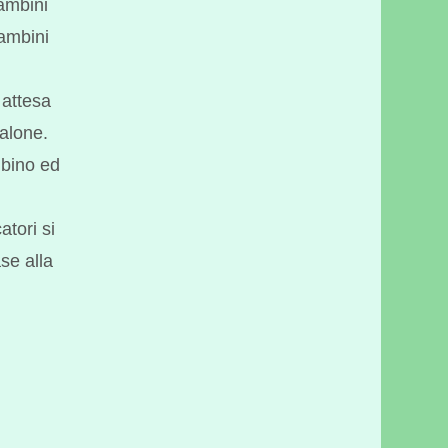
ambini
ambini
 attesa
salone.
mbino ed
atori si
se alla