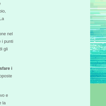
e
io,
 La
ione nel
 i punti
i gli
sfare i
roposte
ivo e
e la