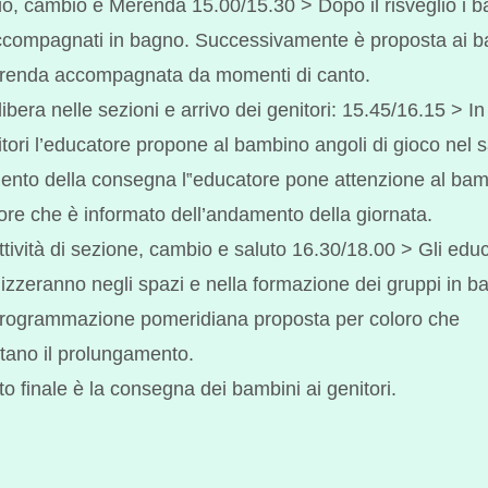
io, cambio e Merenda 15.00/15.30 > Dopo il risveglio i b
compagnati in bagno. Successivamente è proposta ai b
renda accompagnata da momenti di canto.
 libera nelle sezioni e arrivo dei genitori: 15.45/16.15 > In
itori l’educatore propone al bambino angoli di gioco nel 
nto della consegna l‟educatore pone attenzione al ba
tore che è informato dell’andamento della giornata.
ttività di sezione, cambio e saluto 16.30/18.00 > Gli educ
nizzeranno negli spazi e nella formazione dei gruppi in ba
rogrammazione pomeridiana proposta per coloro che
tano il prolungamento.
 finale è la consegna dei bambini ai genitori.