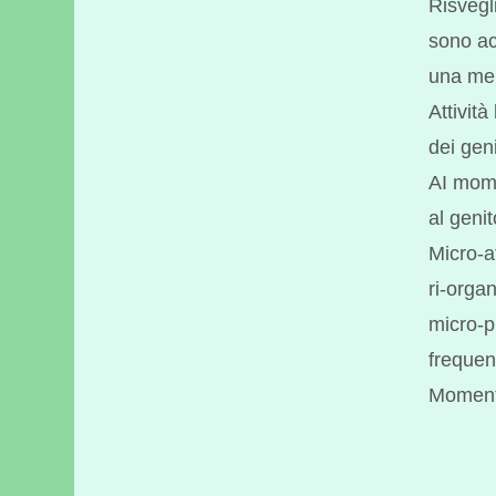
Risvegl
sono ac
una me
Attività
dei gen
AI mome
al geni
Micro-a
ri-orga
micro-p
frequen
Momento