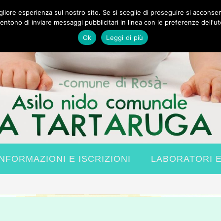
igliore esperienza sul nostro sito. Se si sceglie di proseguire si acconse
entono di inviare messaggi pubblicitari in linea con le preferenze dell'ut
Ok
Leggi di più
INFORMAZIONI E ISCRIZIONI
LABORATORI 