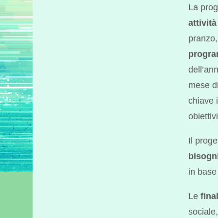
La prog
attivit
pranzo,
progra
dell’ann
mese di
chiave i
obiettiv
Il prog
bisogni
in base 
Le
fina
sociale,