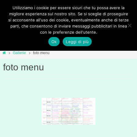
Salta
Utilizziamo i cookie per essere sicuri che tu possa avere la
al
migliore esperienza sul nostro sito. Se si sceglie di proseguire
si acconsente all'uso dei cookie, eventualmente anche di terze
contenuto
parti, che consentono di inviare messaggi pubblicitari in linea
con le preferenze dell'utente.
Ok
Leggi di più
Home
Gallerie
foto menu
foto menu